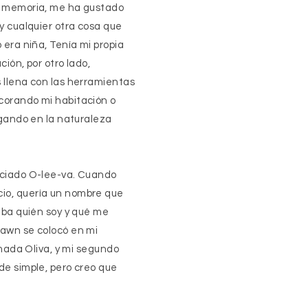
o memoria, me ha gustado
y cualquier otra cosa que
era niña, Tenía mi propia
ción, por otro lado,
 llena con las herramientas
corando mi habitación o
ugando en la naturaleza
nciado O-lee-va. Cuando
io, quería un nombre que
aba quién soy y qué me
Dawn se colocó en mi
amada Oliva, y mi segundo
de simple, pero creo que