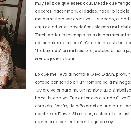
muy feliz de que estés aquí. Desde que teng
decorar, hacer manualidades, hacer bricolaje 
me permitiera ser creativa. De hecho, cuando 
caja de adornos navideños solo para mi habita
También tenía mi propia caja de herramientas
adicionales de mi papá. Cuando no estaba de
"trabajando" en mi bicicleta, estaba afuera j
siendo joven y libre.
Lo que me lleva al nombre Oliva Dawn, pronu
estaba pensando en un nombre para mi negoc
tuviera valor para mí. Un nombre que simboliz
hace, bueno, yo. Fue entonces cuando Oliva 
corazón. Verás, de niño crecí en una calle ll
nombre es Dawn. Sí amigos, realmente es así 
representa perfectamente quién soy.