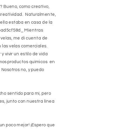
? Bueno, como creativo,
creatividad. Naturalmente,
 ella estaba en casa de la
bad5cf58d_ Mientras
e velas, me di cuenta de
 las velas comerciales.
 vivir un estilo de vida
amos
productos químicos
en
 Nosotros no, y puedo
ho sentido para mí, pero
s, junto con nuestra línea
.
un poco mejor! ¡Espero que