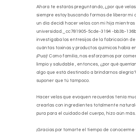
Ahora te estarás preguntando, ¿por qué velas
siempre estoy buscando formas de liberar mi 
un día decidí hacer velas con mi hija mientras
universidad._cc781905-5cde-3194 -bb3b-136
investigaba los entresijos de la fabricación d
cuántas toxinas y
productos químicos había en
¡Puaj! Como familia, nos esforzamos por comer y
limpio y saludable
, entonces, ¿por qué
querrí
algo que está destinado a brindarnos alegría?
suponer que tú tampoco.
Hacer velas que evoquen recuerdos tenía muc
crearlas con ingredientes totalmente naturale
pura para el cuidado del cuerpo, hizo aún más
¡Gracias por tomarte el tiempo de conocerme 