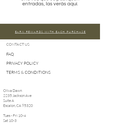
entradas, las verás aquí.
EARN REWARDS WITH EACH PURCHASE
CONTACT US
FAQ
PRIVACY POLICY
TERMS & CONDITIONS
Oliva Dawn
2235 Jackson Ave
Suite A
Escalon, CA 95320
Tues - Fri 10-4
Sat 10-3
*We may close periodically for private events