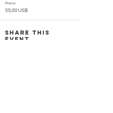
Precio
55,00 US$
Share this
event
EARN REWARDS WITH EACH PURCHASE
CONTACT US
FAQ
PRIVACY POLICY
TERMS & CONDITIONS