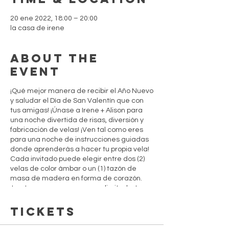
20 ene 2022, 18:00 – 20:00
la casa de irene
About the
event
¡Qué mejor manera de recibir el Año Nuevo
y saludar el Día de San Valentín que con
tus amigas! ¡Únase a Irene + Alison para
una noche divertida de risas, diversión y
fabricación de velas! ¡Ven tal como eres
para una noche de instrucciones guiadas
donde aprenderás a hacer tu propia vela!
Cada invitado puede elegir entre dos (2)
velas de color ámbar o un (1) tazón de
masa de madera en forma de corazón.
¡Los tazones para masa son limitados!
Tickets