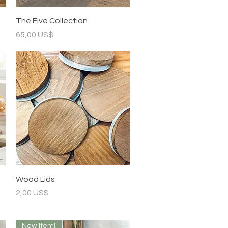
Vista rápida
The Five Collection
Precio
65,00 US$
Vista rápida
Wood Lids
Precio
2,00 US$
New Item!