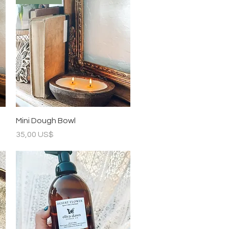
Vista rápida
Mini Dough Bowl
Precio
35,00 US$