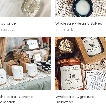
Vista rápida
Vista rápida
ragrance
Wholesale - Healing Salves
recio
Precio
0,00 US$
12,00 US$
Vista rápida
Vista rápida
holesale - Ceramic
Wholesale - Signature
ollection
Collection