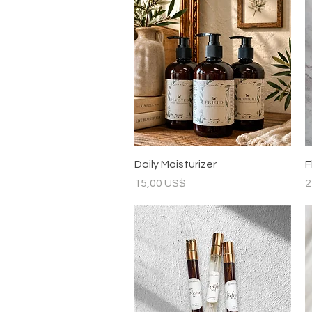
Vista rápida
Daily Moisturizer
F
Precio
P
15,00 US$
2