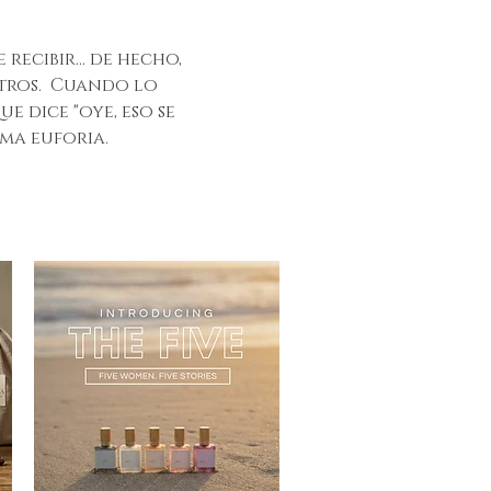
ecibir... de hecho,
otros. Cuando lo
 dice "oye, eso se
ama euforia.