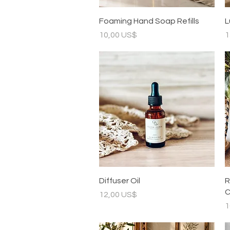
Vista rápida
Foaming Hand Soap Refills
L
Precio
P
10,00 US$
1
Vista rápida
Diffuser Oil
R
C
Precio
12,00 US$
P
1