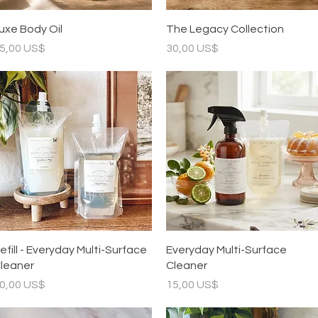
Vista rápida
Vista rápida
uxe Body Oil
The Legacy Collection
recio
Precio
5,00 US$
30,00 US$
Vista rápida
Vista rápida
efill - Everyday Multi-Surface
Everyday Multi-Surface
leaner
Cleaner
recio
Precio
0,00 US$
15,00 US$