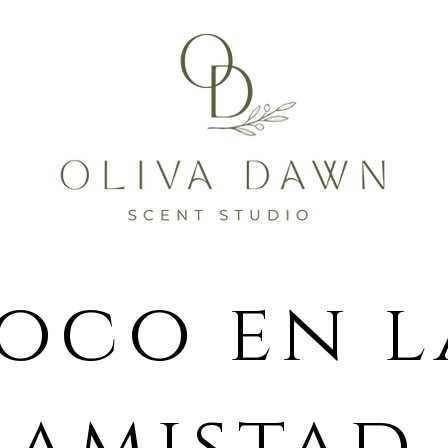
oco en l
amistad