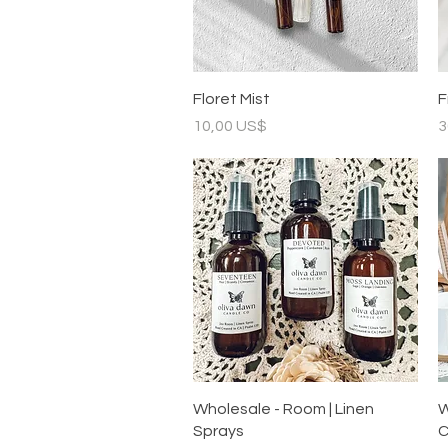
Vista rápida
Floret Mist
F
Precio
P
10,00 US$
3
Vista rápida
Wholesale - Room | Linen
W
Sprays
C