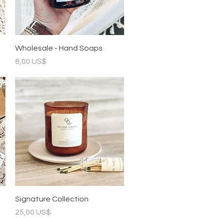
Vista rápida
Wholesale - Hand Soaps
Precio
8,00 US$
Vista rápida
Signature Collection
Precio
25,00 US$